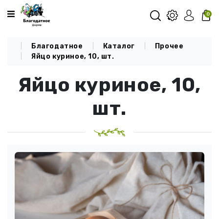
Категории
0
Благодатное
Каталог
Прочее
О КОМПАНИИ
Яйцо куриное, 10, шт.
КАТАЛОГ
Яйцо куриное, 10,
ДОСТАВКА И ОПЛАТА
шт.
БЛОГ
КОНТАКТЫ