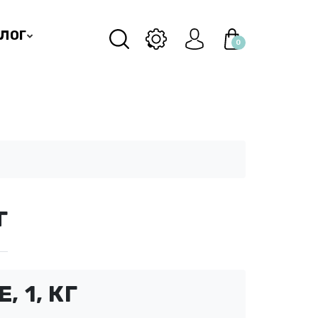
ЛОГ
0
г
 1, КГ