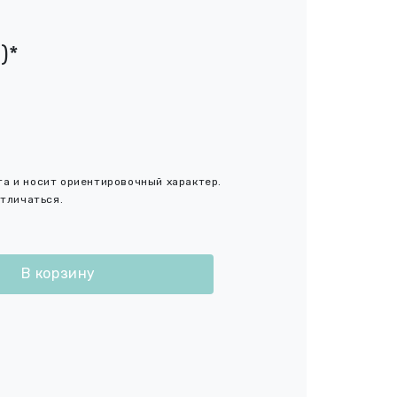
)*
кта и носит ориентировочный характер.
тличаться.
В корзину