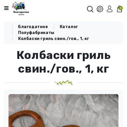
Категории
0
Благодатное
Каталог
О КОМПАНИИ
Полуфабрикаты
Колбаски гриль свин./гов., 1, кг
КАТАЛОГ
Колбаски гриль
ДОСТАВКА И ОПЛАТА
БЛОГ
свин./гов., 1, кг
КОНТАКТЫ